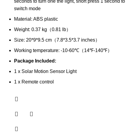
seconds to turn one the light, short press 1 second to
switch mode
Material: ABS plastic
Weight: 0.37 kg（0.81 lb）
Size: 20*9*9.5 cm（7.8*3.5*3.7 inches）
Working temperature: -10-60℃（14℉-140℉）
Package Included:
1 x Solar Motion Sensor Light
1 x Remote control