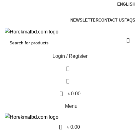
ENGLISH
Contact No : 01977280595
NEWSLETTER
CONTACT US
FAQS
Login / Register
0
৳
0.00
Menu
0
৳
0.00
Browse Categories