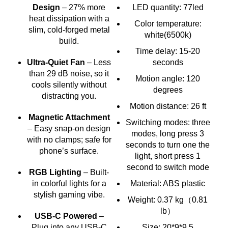
Design
– 27% more
LED quantity: 77led
M
heat dissipation with a
Color temperature:
slim, cold-forged metal
white(6500k)
build.
Time delay: 15-20
Ultra-Quiet Fan
– Less
seconds
than 29 dB noise, so it
Motion angle: 120
cools silently without
degrees
distracting you.
Motion distance: 26 ft
Magnetic Attachment
Switching modes: three
– Easy snap-on design
modes, long press 3
with no clamps; safe for
seconds to turn one the
phone’s surface.
light, short press 1
second to switch mode
RGB Lighting
– Built-
in colorful lights for a
Material: ABS plastic
stylish gaming vibe.
Weight: 0.37 kg（0.81
lb）
USB-C Powered
–
Plug into any USB-C
Size: 20*9*9.5