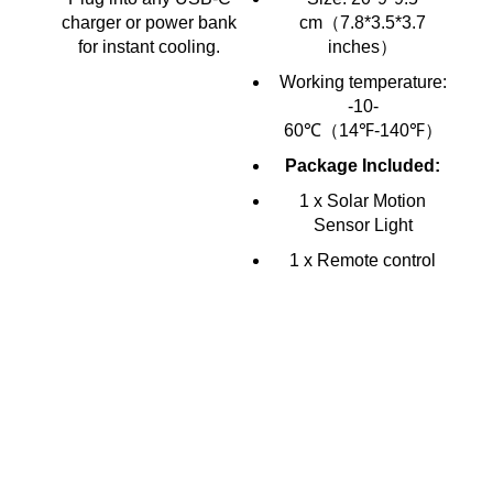
charger or power bank
cm（7.8*3.5*3.7
for instant cooling.
inches）
Working temperature:
-10-
60℃（14℉-140℉）
t
Package Included:
1 x Solar Motion
Sensor Light
1 x Remote control