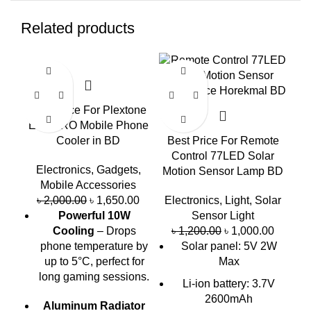
Related products
-18%
-17%
-2
Best Price For Plextone
EX2 PRO Mobile Phone
Cooler in BD
Best Price For Remote
Control 77LED Solar
Electronics
,
Gadgets
,
Motion Sensor Lamp BD
Mobile Accessories
৳
2,000.00
৳
1,650.00
Electronics
,
Light
,
Solar
Powerful 10W
Sensor Light
Bu
Cooling
– Drops
৳
1,200.00
৳
1,000.00
U
phone temperature by
Solar panel: 5V 2W
up to 5°C, perfect for
Max
long gaming sessions.
Li-ion battery: 3.7V
2600mAh
Aluminum Radiator