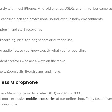
ssly with most iPhones, Android phones, DSLRs, and mirrorless cameras
s capture clean and professional sound, even in noisy environments.
lug in and start recording.
ecording, ideal for long shoots or outdoor use.
 audio live, so you know exactly what you’re recording.
ontent creators who are always on the move.
ews, Zoom calls, live streams, and more.
reless Microphone
reless Microphone in Bangladesh (BD) in 2025 is ৳800.
nd more exclusive
mobile accessories
at our online shop. Enjoy fast deliv
 our office.