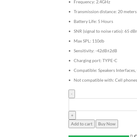
Frequency: 2.4GHz
Transmission distance: 20 meters
Battery Life: 5 Hours
SNR (signal to noise ratio): 65 d
Max SPL: 110db
Sensitivity: -42dB±2dB
Charging port: TYPE-C
Compatible: Speakers Interfaces
Not compatible with: Cell phones
Add to cart
Buy Now
C