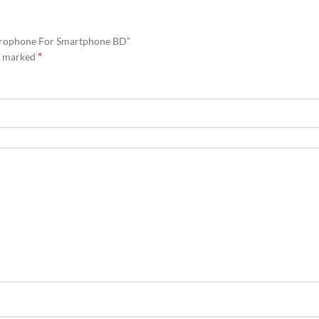
Microphone For Smartphone BD”
*
re marked