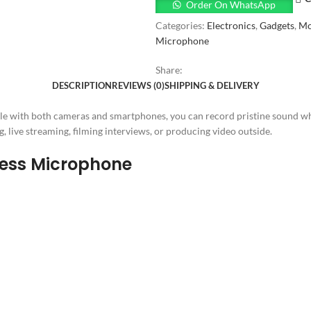
Order On WhatsApp
Categories:
Electronics
,
Gadgets
,
Mo
Microphone
Share:
DESCRIPTION
REVIEWS (0)
SHIPPING & DELIVERY
e with both cameras and smartphones, you can record pristine sound whi
, live streaming, filming interviews, or producing video outside.
less Microphone