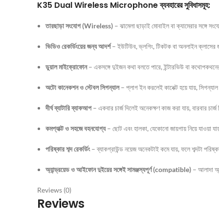
K35 Dual Wireless Microphone ব্যবহারের সুবিধাসমূহ:
তারছাড়া সংযোগ (Wireless)
– ঝামেলা ছাড়াই মোবাইল বা ক্যামেরার সঙ্গে সং
ভিডিও রেকর্ডিংয়ের জন্য আদর্শ
– ইউটিউব, ভ্লগিং, টিকটক বা অনলাইন ক্লাসের 
ডুয়াল মাইক্রোফোন
– একসঙ্গে দুইজন কথা বলতে পারে, ইন্টারভিউ বা কথোপকথন
অটো কানেকশন ও স্টেবল সিগন্যাল
– প্লাগ ইন করলেই কানেক্ট হয়ে যায়, সিগন্যাল
দীর্ঘ ব্যাটারি ব্যাকআপ
– একবার চার্জ দিলেই অনেকক্ষণ কাজ করা যায়, বারবার চার্জ 
কমপ্যাক্ট ও সহজে বহনযোগ্য
– ছোট এবং হালকা, যেকোনো জায়গায় নিয়ে যাওয়া যা
পরিষ্কার শব্দ রেকর্ডিং
– ব্যাকগ্রাউন্ড নয়েজ অনেকটাই কমে যায়, ফলে শব্দটা পরিষ্
অ্যান্ড্রয়েড ও আইফোন দুইয়ের সঙ্গেই সামঞ্জস্যপূর্ণ (compatible)
– আলাদা অ্য
Reviews (0)
Reviews