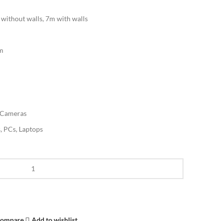
 without walls, 7m with walls
Bm
, Cameras
, PCs, Laptops
ompare
Add to wishlist