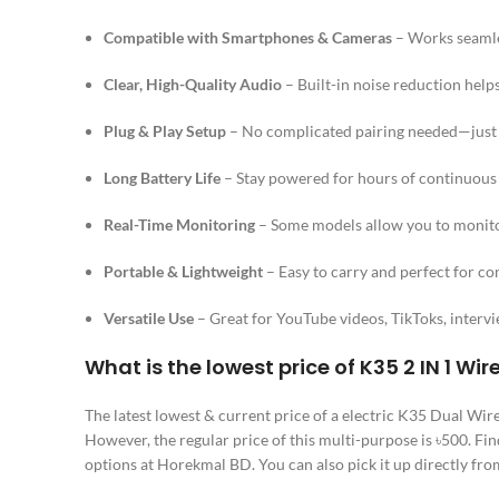
Compatible with Smartphones & Cameras
– Works seamle
Clear, High-Quality Audio
– Built-in noise reduction help
Plug & Play Setup
– No complicated pairing needed—just p
Long Battery Life
– Stay powered for hours of continuous r
Real-Time Monitoring
– Some models allow you to monitor
Portable & Lightweight
– Easy to carry and perfect for c
Versatile Use
– Great for YouTube videos, TikToks, intervi
What is the lowest price of K35 2 IN 1 Wi
The latest lowest & current price of a electric K35 Dual Wi
However, the regular price of this multi-purpose is ৳500. Fi
options at Horekmal BD. You can also pick it up directly from