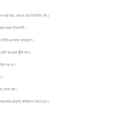
যোগ করা যায়, কোনো তার টানাটানি নেই।
জন্য দারুণ উপযোগী।
ের ভিডিওর জন্য অসাধারণ।
 কেটে যাওয়ার ঝুঁকি কম।
দিতে হয় না।
য়।
কার শোনা যায়।
াডাপ্টার ছাড়াই অধিকাংশ ফোনে চলে।