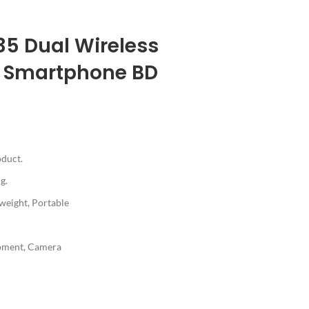
K35 Dual Wireless
r Smartphone BD
duct.
g.
weight, Portable
pment, Camera