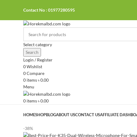
Contact No : 01977280595
Select category
Search
Login / Register
0
Wishlist
0
Compare
0
items
৳
0.00
Menu
0
items
৳
0.00
Browse Categories
HOME
SHOP
BLOG
ABOUT US
CONTACT US
AFFILIATE DASHB
-38%