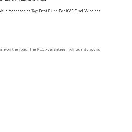
bile Accessories
Tag:
Best Price For K35 Dual Wireless
le on the road. The K35 guarantees high-quality sound