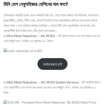
মিনি মেশ নেবুলাইজার মেশিনের দাম কত?
মেশিনগুলো সরাসরি চায়না থেকে আমদানি করা হয়। তাই চায়না বাজারে দাম উঠানামা, বাংলাদেশে
মুদ্রাস্ফীতি, চাহিদা, শিপিং খরচ, শুল্ক ইত্তাদির উপর নেবুলাইজার মেশিনের দাম বাড়তে কিংবা
কমতে পারে। তবে বর্তমানে বাজারে জনপ্রিয় ২ ধরনের মিনি মেশ নেবুলাইজার পাওয়া যায় এবং
কোয়ালিটির উপর নির্ভর করে ২টির পৃথক দাম রয়েছে।
১. Mini Mesh Nebulizer – JSL W302
: এটি পুরাতন মডেল এবং যার কারনে এর দাম
এখন কিছুটা কম। বর্তমান এর প্রাইজ ৫৫০ টাকা।
অর্ডার করতে চাই
২. Mini Mesh Nebulizer – JSL W303 (Latest Version)
: এটি আধুনিক মডেল
এবং কোয়ালিটিও বেশ ভালো যার কারনে এর দাম এখন কিছুটা বেশি। বর্তমান এর প্রাইজ ৬০০
টাকা।