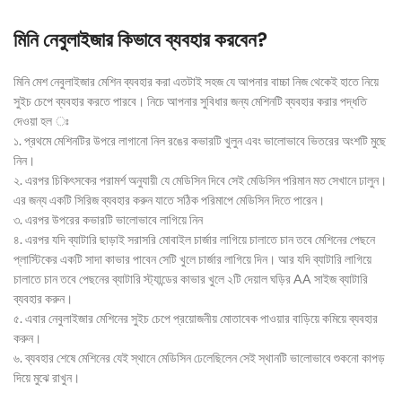
মিনি নেবুলাইজার কিভাবে ব্যবহার করবেন?
মিনি মেশ নেবুলাইজার মেশিন ব্যবহার করা এতটাই সহজ যে আপনার বাচ্চা নিজ থেকেই হাতে নিয়ে
সুইচ চেপে ব্যবহার করতে পারবে। নিচে আপনার সুবিধার জন্য মেশিনটি ব্যবহার করার পদ্ধতি
দেওয়া হল ঃ
১. প্রথমে মেশিনটির উপরে লাগানো নিল রঙের কভারটি খুলুন এবং ভালোভাবে ভিতরের অংশটি মুছে
নিন।
২. এরপর চিকিৎসকের পরামর্শ অনুযায়ী যে মেডিসিন দিবে সেই মেডিসিন পরিমান মত সেখানে ঢালুন।
এর জন্য একটি সিরিজ ব্যবহার করুন যাতে সঠিক পরিমাপে মেডিসিন দিতে পারেন।
৩. এরপর উপরের কভারটি ভালোভাবে লাগিয়ে নিন
৪. এরপর যদি ব্যাটারি ছাড়াই সরাসরি মোবাইল চার্জার লাগিয়ে চালাতে চান তবে মেশিনের পেছনে
প্লাস্টিকের একটি সাদা কাভার পাবেন সেটি খুলে চার্জার লাগিয়ে দিন। আর যদি ব্যাটারি লাগিয়ে
চালাতে চান তবে পেছনের ব্যাটারি স্ট্যান্ডের কাভার খুলে ২টি দেয়াল ঘড়ির AA সাইজ ব্যাটারি
ব্যবহার করুন।
৫. এবার নেবুলাইজার মেশিনের সুইচ চেপে প্রয়োজনীয় মোতাবেক পাওয়ার বাড়িয়ে কমিয়ে ব্যবহার
করুন।
৬. ব্যবহার শেষে মেশিনের যেই স্থানে মেডিসিন ঢেলেছিলেন সেই স্থানটি ভালোভাবে শুকনো কাপড়
দিয়ে মুঝে রাখুন।