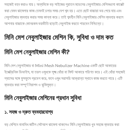
সহজেই বহন করাও যায়। অন্যদিকে বড় সাইজের পুরাতন মডেলের নেবুলাইজার মেশিনগুলো কানেক্ট
করা যেমন ঝামেলার কাজ তেমনই চলার সময় বেশ শব্দ হয়। এতে ছোট বাচ্চারা ভয় পেয়ে যায় এবং
নেবুলাইজার ব্যবহার করার সময় কান্না করে। তাই শব্দহীন মিনি নেবুলাইজার মেশিন ব্যবহার করলে
আপনার বাচ্চাকে কোনরকম ভয়ভীতি ছাড়াই নেবুলাইজ করতে পারবেন নিশ্চিন্তে।
মিনি মেশ নেবুলাইজার মেশিন কি, সুবিধা ও দাম কত
মিনি মেশ নেবুলাইজার মেশিন কী?
মিনি মেশ নেবুলাইজার বা Mini Mesh Nebulizer Machine একটি ছোট আকারের
ইলেক্ট্রনিক ডিভাইস, যা তরল ওষুধকে সূক্ষ্ম ধোঁয়া বা মিস্ট আকারে পরিণত করে। এই ধোঁয়া সহজেই
শ্বাসের সঙ্গে ফুসফুসে প্রবেশ করে, ফলে ওষুধ সরাসরি আক্রান্ত স্থানে কাজ করতে পারে। এটি
ব্যবহার করা সম্পূর্ণ নিরাপদ ও ঝুকিমুক্ত।
মিনি নেবুলাইজার মেশিনের প্রধান সুবিধা
১️. সহজ ও দ্রুত ব্যবহারযোগ্য
বড় মেশিনে নানাবিধ জটিল সেটআপ ঝামেলা থাকলেও মিনি নেবুলাইজার খুব সহজে ব্যবহার করা