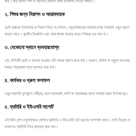
যায়। ঘরে বসেই শিশু বা বড়দের যেকোন সময় চিকিৎসা দেওয়া সম্ভব।
২️. শিশুর জন্য নিরাপদ ও আরামদায়ক
ছোট বাচ্চারা ইনহেলার বা সিরাপ নিতে না চাইলে, নেবুলাইজারের মাধ্যমে তারা সহজেই ওষুধ গ্রহণ
করতে পারে। শব্দহীন ডিজাইন এবং নরম মাস্ক থাকার কারণে শিশুরা ভয় পায় না।
৩️. যেকোনো স্থানে ব্যবহারযোগ্য
এই মেশিনটি ছোট ও হালকা হওয়ায় এটি সহজে ব্যাগে রাখা যায়। ভ্রমণ, অফিস বা স্কুলে যাওয়ার
সময়ও প্রয়োজন হলে ব্যবহার করা যায়।
৪️. কার্যকর ও দ্রুত ফলাফল
ওষুধ সরাসরি ফুসফুসে পৌঁছায়, ফলে শ্বাসকষ্ট, কাশি বা অ্যাজমার মতো সমস্যা দ্রুত উপশম হয়।
৫️. ব্যাটারি ও ইউএসবি সাপোর্ট
এই মিনি মেশ নেবুলাইজার মেশিনে ব্যাটারি ও ইউএসবি দুই ধরনের অপশনই থাকে। তাই বিদ্যুৎ না
থাকলেও ব্যাটারি দিয়ে ব্যবহার করা যায়।