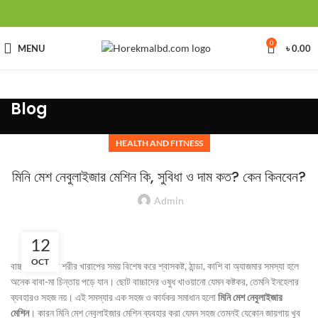
0
MENU
৳
0.00
Blog
HEALTH AND FITNESS
মিনি মেশ নেবুলাইজার মেশিন কি, সুবিধা ও দাম কত? কেন কিনবেন?
Admin
12
OCT
বাচ্চা বা শিশুদের শরীর খারাপের সময় বিশেষ করে শ্বাসকষ্ট, ঠান্ডা, কাশি বা অ্যাজমার সমস্যা হলে
অনেক বাবা-মা চিন্তায় পড়ে যান। ছোট বাচ্চাদের ওষুধ খাওয়ানো যেমন কষ্টকর, তেমনি ইনহেলার
ব্যবহারও সহজ নয়। এই সমস্যার এক সহজ ও কার্যকর সমাধান হলো
মিনি মেশ নেবুলাইজার
মেশিন
। কারন মিনি মেশ নেবুলাইজার মেশিন ব্যবহার করা যেমন সহজ তেমনই যেকোন জায়গায় খুব